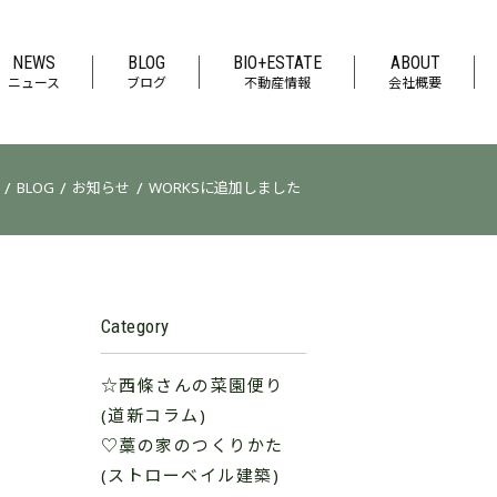
NEWS
BLOG
BIO+ESTATE
ABOUT
ニュース
ブログ
不動産情報
会社概要
/
/
/
BLOG
お知らせ
WORKSに追加しました
Category
☆西條さんの菜園便り
(道新コラム)
♡藁の家のつくりかた
(ストローベイル建築)