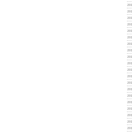
20
20
20
20
20
20
20
20
20
20
20
20
20
20
20
20
20
20
20
20