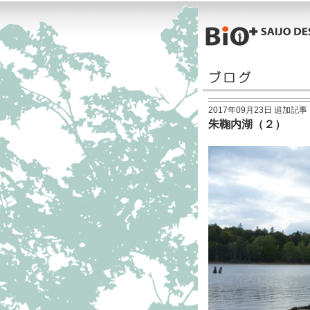
2017年09月23日 追加記事
朱鞠内湖（２）