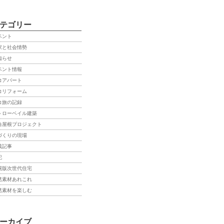
テゴリー
ベント
家と社会情勢
知らせ
ベント情報
コアパート
コリフォーム
コ旅の記録
トローベイル建築
角屋根プロジェクト
づくりの現場
載記事
記
幌版次世代住宅
然素材あれこれ
然素材を楽しむ
ーカイブ