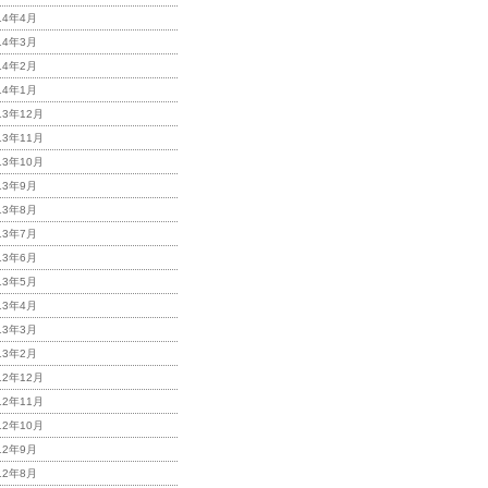
14年4月
14年3月
14年2月
14年1月
13年12月
13年11月
13年10月
13年9月
13年8月
13年7月
13年6月
13年5月
13年4月
13年3月
13年2月
12年12月
12年11月
12年10月
12年9月
12年8月