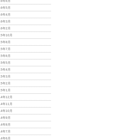
16年6月
16年5月
16年4月
16年3月
16年2月
15年10月
15年8月
15年7月
15年6月
15年5月
15年4月
15年3月
15年2月
15年1月
14年12月
14年11月
14年10月
14年9月
14年8月
14年7月
14年6月