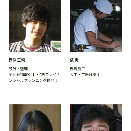
西條 正親
俵 実
設計・監理
現場施工
宅地建物取引士・2級ファイナ
大工・二級建築士
ンシャルプランニング技能士