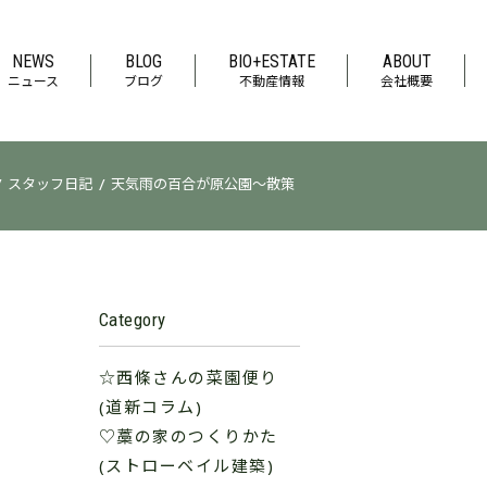
NEWS
BLOG
BIO+ESTATE
ABOUT
ニュース
ブログ
不動産情報
会社概要
/
/
スタッフ日記
天気雨の百合が原公園～散策
Category
☆西條さんの菜園便り
(道新コラム)
♡藁の家のつくりかた
(ストローベイル建築)