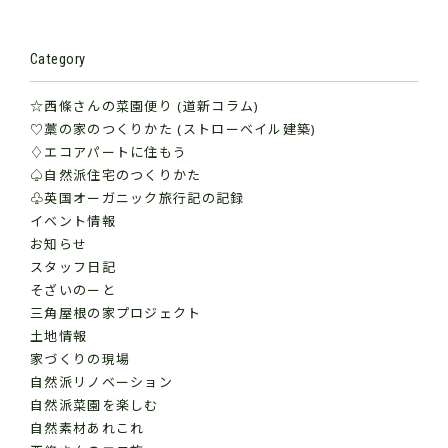
Category
☆西條さんの菜園便り (道新コラム)
♡藁の家のつくりかた (ストローベイル建築)
♢エコアパートに住もう
♤自然派住宅のつくりかた
♧英国オーガニック旅行記の記録
イベント情報
お知らせ
スタッフ日記
そざいのーと
三角屋根の家プロジェクト
土地情報
家づくりの現場
自然派リノベーション
自然派菜園を楽しむ
自然素材あれこれ