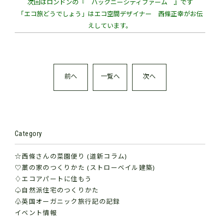
次回はロンドンの『 ハックニーシティファーム 』です
「エコ旅どうでしょう」はエコ空間デザイナー 西條正幸がお伝
えしています。
前へ
一覧へ
次へ
Category
☆西條さんの菜園便り (道新コラム)
♡藁の家のつくりかた (ストローベイル建築)
♢エコアパートに住もう
♤自然派住宅のつくりかた
♧英国オーガニック旅行記の記録
イベント情報