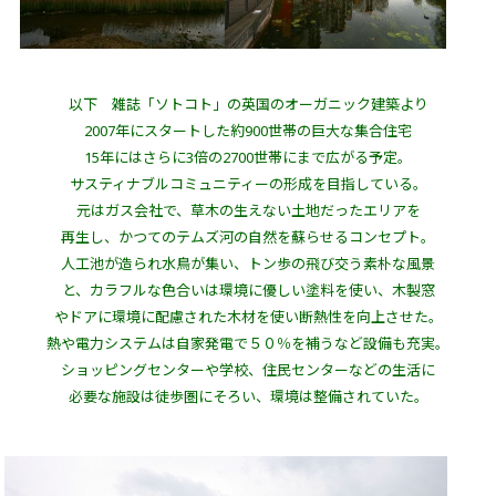
以下 雑誌「ソトコト」の英国のオーガニック建築より
2007年にスタートした約900世帯の巨大な集合住宅
15年にはさらに3倍の2700世帯にまで広がる予定。
サスティナブルコミュニティーの形成を目指している。
元はガス会社で、草木の生えない土地だったエリアを
再生し、かつてのテムズ河の自然を蘇らせるコンセプト。
人工池が造られ水鳥が集い、トン歩の飛び交う素朴な風景
と、カラフルな色合いは環境に優しい塗料を使い、木製窓
やドアに環境に配慮された木材を使い断熱性を向上させた。
熱や電力システムは自家発電で５０％を補うなど設備も充実。
ショッピングセンターや学校、住民センターなどの生活に
必要な施設は徒歩圏にそろい、環境は整備されていた。