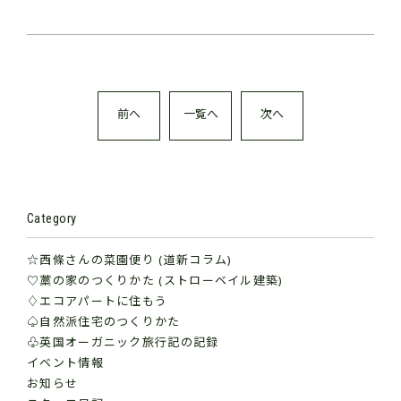
前へ
一覧へ
次へ
Category
☆西條さんの菜園便り (道新コラム)
♡藁の家のつくりかた (ストローベイル建築)
♢エコアパートに住もう
♤自然派住宅のつくりかた
♧英国オーガニック旅行記の記録
イベント情報
お知らせ