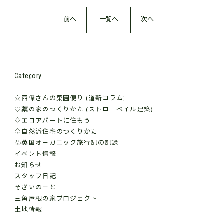
前へ
一覧へ
次へ
Category
☆西條さんの菜園便り (道新コラム)
♡藁の家のつくりかた (ストローベイル建築)
♢エコアパートに住もう
♤自然派住宅のつくりかた
♧英国オーガニック旅行記の記録
イベント情報
お知らせ
スタッフ日記
そざいのーと
三角屋根の家プロジェクト
土地情報