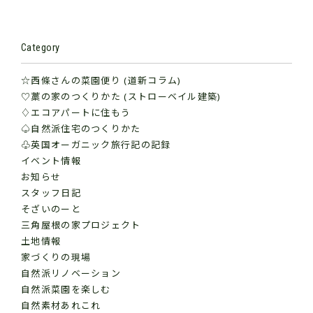
Category
☆西條さんの菜園便り (道新コラム)
♡藁の家のつくりかた (ストローベイル建築)
♢エコアパートに住もう
♤自然派住宅のつくりかた
♧英国オーガニック旅行記の記録
イベント情報
お知らせ
スタッフ日記
そざいのーと
三角屋根の家プロジェクト
土地情報
家づくりの現場
自然派リノベーション
自然派菜園を楽しむ
自然素材あれこれ