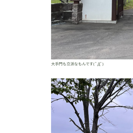
大手門も立派なもんです( ﾟДﾟ)