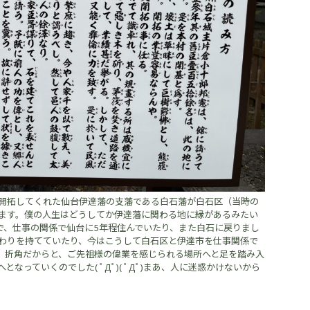
開拓してくれた仙台伊達藩の支藩である白石藩が白石区（当時の
ます。僕の人生はどうしてか伊達藩に関わる地に縁があるみたい
石区で、仕事の関係で仙台に5年程住んでいたり、また白石に戻りまし
わりを持てていたり、今はこうして白石区と伊達市を仕事関係で
、折角だからと、ご先祖様の偉業を感じられる場所へと足を踏み入
っていくのでした( ﾟДﾟ)( ﾟДﾟ)まあ、人に迷惑かけないから