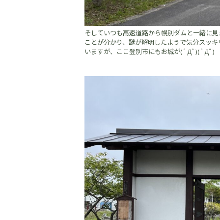
そしていつも高速道路から幌別ダムと一緒に見
ことが分かり、謎が解明したようで気分スッキリ
いますが、ここ登別市にもお城が( ﾟДﾟ)( ﾟДﾟ)