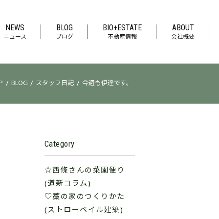
NEWS
BLOG
BIO+ESTATE
ABOUT
ニュース
ブログ
不動産情報
会社概要
/
/
/
P
BLOG
スタッフ日記
今週も伊達です。
Category
☆西條さんの菜園便り
(道新コラム)
♡藁の家のつくりかた
(ストローベイル建築)