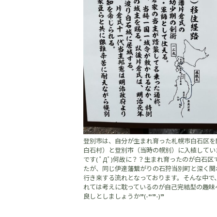
登別市は、自分が生まれ育った札幌市白石区を
白石村）と登別市（当時の幌別）に入植してい
です( ﾟДﾟ)何故に？？生まれ育ったのが白
たが、同じ伊達藩繋がりの石狩当別町と深く関
行き来する流れとなっております。そんな中で
れては考えに耽っているのが自己完結型の趣味へとな
良しとしましょうか”(-“”-)”