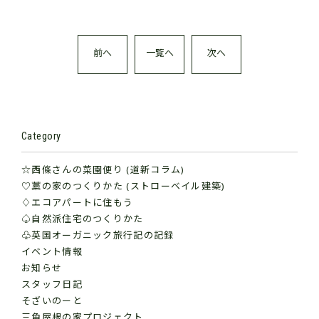
前へ
一覧へ
次へ
Category
☆西條さんの菜園便り (道新コラム)
♡藁の家のつくりかた (ストローベイル建築)
♢エコアパートに住もう
♤自然派住宅のつくりかた
♧英国オーガニック旅行記の記録
イベント情報
お知らせ
スタッフ日記
そざいのーと
三角屋根の家プロジェクト