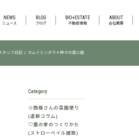
NEWS
BLOG
BIO+ESTATE
ABOUT
ニュース
ブログ
不動産情報
会社概要
/
スタッフ日記
カムイミンタラ＊神々の遊ぶ庭
Category
☆西條さんの菜園便り
(道新コラム)
♡藁の家のつくりかた
(ストローベイル建築)