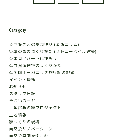
Category
☆西條さんの菜園便り (道新コラム)
♡藁の家のつくりかた (ストローベイル建築)
♢エコアパートに住もう
♤自然派住宅のつくりかた
♧英国オーガニック旅行記の記録
イベント情報
お知らせ
スタッフ日記
そざいのーと
三角屋根の家プロジェクト
土地情報
家づくりの現場
自然派リノベーション
自然派菜園を楽しむ