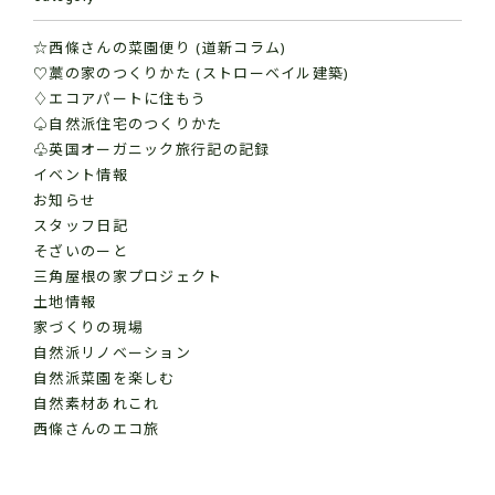
☆西條さんの菜園便り (道新コラム)
♡藁の家のつくりかた (ストローベイル建築)
♢エコアパートに住もう
♤自然派住宅のつくりかた
♧英国オーガニック旅行記の記録
イベント情報
お知らせ
スタッフ日記
そざいのーと
三角屋根の家プロジェクト
土地情報
家づくりの現場
自然派リノベーション
自然派菜園を楽しむ
自然素材あれこれ
西條さんのエコ旅