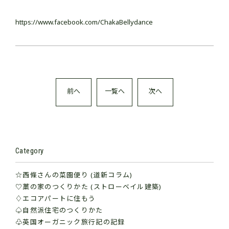
https://www.facebook.com/ChakaBellydance
前へ
一覧へ
次へ
Category
☆西條さんの菜園便り (道新コラム)
♡藁の家のつくりかた (ストローベイル建築)
♢エコアパートに住もう
♤自然派住宅のつくりかた
♧英国オーガニック旅行記の記録