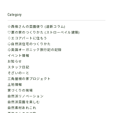
Category
☆西條さんの菜園便り (道新コラム)
♡藁の家のつくりかた (ストローベイル建築)
♢エコアパートに住もう
♤自然派住宅のつくりかた
♧英国オーガニック旅行記の記録
イベント情報
お知らせ
スタッフ日記
そざいのーと
三角屋根の家プロジェクト
土地情報
家づくりの現場
自然派リノベーション
自然派菜園を楽しむ
自然素材あれこれ