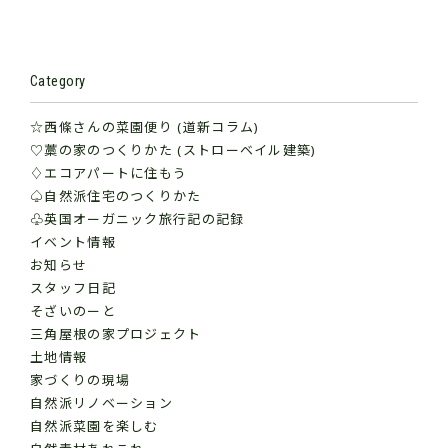
Category
☆西條さんの菜園便り (道新コラム)
♡藁の家のつくりかた (ストローベイル建築)
♢エコアパートに住もう
♤自然派住宅のつくりかた
♧英国オーガニック旅行記の記録
イベント情報
お知らせ
スタッフ日記
そざいのーと
三角屋根の家プロジェクト
土地情報
家づくりの現場
自然派リノベーション
自然派菜園を楽しむ