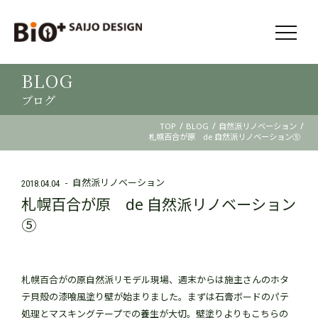
BLOG
ブログ
/
/
/
TOP
BLOG
自然派リノベーション
札幌百合が原 de 自然派リノベーション⑤
自然派リノベーション
2018.04.04
札幌百合が原 de 自然派リノベーション
⑤
札幌百合がの原自然派リモデル現場、週末からは施主さんのホタ
テ貝殻の漆喰風塗り壁が始まりました。まずは石膏ボードのパテ
処理とマスキングテープでの養生が大切。壁塗りよりもこちらの