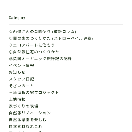
Category
☆西條さんの菜園便り (道新コラム)
♡藁の家のつくりかた (ストローベイル建築)
♢エコアパートに住もう
♤自然派住宅のつくりかた
♧英国オーガニック旅行記の記録
イベント情報
お知らせ
スタッフ日記
そざいのーと
三角屋根の家プロジェクト
土地情報
家づくりの現場
自然派リノベーション
自然派菜園を楽しむ
自然素材あれこれ