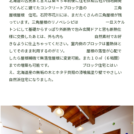
北海道の古民家と言えば築４５年前後に住宅供給公社が団地開発
でどんどこ建てたコンクリートブロック造の 三角
屋根屋根 住宅。石狩市花川には、まだたくさんの三角屋根が残
っています。三角屋根のリノベレシピは 一旦スケル
トンにして基礎からすっぽり外断熱で包み玄関ドアと窓も断熱仕
様に交換したあとは、外も内も 自然素材でお好
きなように仕上ちゃってください。室内側のブロックは蓄熱体と
してそのまま利用するのがミソ。 屋根の落雪が心配で
したら屋根補強て無落雪屋根に変更可能。また１０㎡（６帖間）
までの増築も可能です。 ブロック住宅とはい
え、北海道産の無垢の木とホタテ貝殻の漆喰風塗り壁でやさしい
自然派住宅になりました。