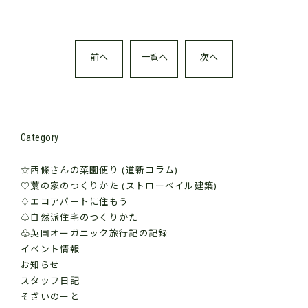
前へ
一覧へ
次へ
Category
☆西條さんの菜園便り (道新コラム)
♡藁の家のつくりかた (ストローベイル建築)
♢エコアパートに住もう
♤自然派住宅のつくりかた
♧英国オーガニック旅行記の記録
イベント情報
お知らせ
スタッフ日記
そざいのーと