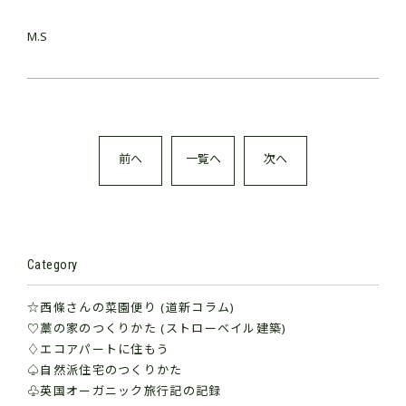
M.S
前へ
一覧へ
次へ
Category
☆西條さんの菜園便り (道新コラム)
♡藁の家のつくりかた (ストローベイル建築)
♢エコアパートに住もう
♤自然派住宅のつくりかた
♧英国オーガニック旅行記の記録