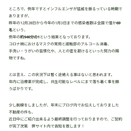
ところで、例年ですとインフルエンザが猛威を振るっている時期で
ありますが、
昨年の12月28日から今年の1月3日までの感染者数は全国で僅か
69
名
という、
例年の
約940分の1
という結果となっております。
コロナ禍におけるマスクの常用と接触部のアルコール消毒、
手洗い・うがいの習慣化や、人との密を避けるといった努力の賜
物ですね。
とは言え、この状況下は暫く途絶える事はないと思われます。
年内に治療薬が完成し、共生可能なレベルにまで落ち着く事を願
うばかりです。
少し脱線をしましたが、年末にブログ内でお伝えしておりました
不動産の件も、
近日中にご紹介出来るよう最終調整を行っておりますので、ご契約
が完了次第 弊サイト内で告知を致します！