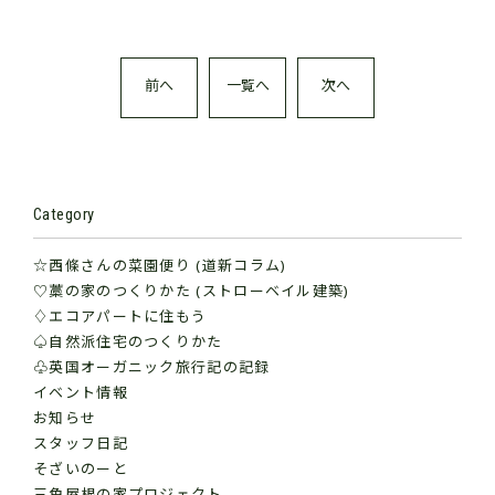
前へ
一覧へ
次へ
Category
☆西條さんの菜園便り (道新コラム)
♡藁の家のつくりかた (ストローベイル建築)
♢エコアパートに住もう
♤自然派住宅のつくりかた
♧英国オーガニック旅行記の記録
イベント情報
お知らせ
スタッフ日記
そざいのーと