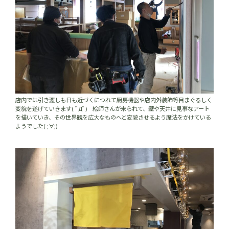
店内では引き渡しも日も近づくにつれて厨房機器や店内外装飾等目まぐるしく
変貌を遂げていきます( ﾟДﾟ) 絵師さんが来られて、壁や天井に見事なアート
を描いていき、その世界観を広大なものへと変貌させるよう魔法をかけている
ようでした( ;∀;)