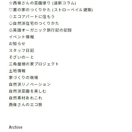
☆西條さんの菜園便り (道新コラム)
♡藁の家のつくりかた (ストローベイル建築)
♢エコアパートに住もう
♤自然派住宅のつくりかた
♧英国オーガニック旅行記の記録
イベント情報
お知らせ
スタッフ日記
そざいのーと
三角屋根の家プロジェクト
土地情報
家づくりの現場
自然派リノベーション
自然派菜園を楽しむ
自然素材あれこれ
西條さんのエコ旅
Archive