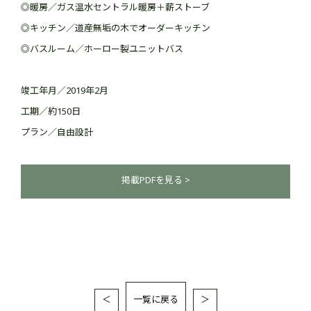
◎暖房／ガス温水セントラル暖房＋薪ストーブ
◎キッチン／道産無垢の木でオーダーキッチン
◎バスルーム／ホーロー製ユニットバス
竣工年月／2019年2月
工期／約150日
プラン／自由設計
掲載PDFを見る >
＜
一覧に戻る
＞