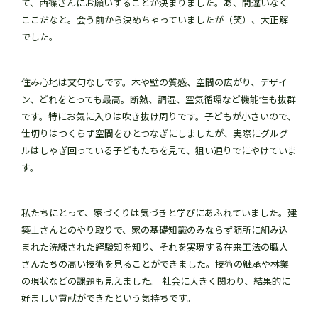
て、西篠さんにお願いすることが決まりました。あ、間違いなく
ここだなと。会う前から決めちゃっていましたが（笑）、大正解
でした。
住み心地は文句なしです。木や壁の質感、空間の広がり、デザイ
ン、どれをとっても最高。断熱、調湿、空気循環など機能性も抜群
です。特にお気に入りは吹き抜け周りです。子どもが小さいので、
仕切りはつくらず空間をひとつなぎにしましたが、実際にグルグ
ルはしゃぎ回っている子どもたちを見て、狙い通りでにやけていま
す。
私たちにとって、家づくりは気づきと学びにあふれていました。建
築士さんとのやり取りで、家の基礎知識のみならず随所に組み込
まれた洗練された経験知を知り、それを実現する在来工法の職人
さんたちの高い技術を見ることができました。技術の継承や林業
の現状などの課題も見えました。 社会に大きく関わり、結果的に
好ましい貢献ができたという気持ちです。