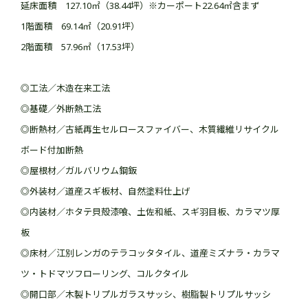
延床面積 127.10㎡（38.44坪）※カーポート22.64㎡含まず
1階面積 69.14㎡（20.91坪）
2階面積 57.96㎡（17.53坪）
◎工法／木造在来工法
◎基礎／外断熱工法
◎断熱材／古紙再生セルロースファイバー、木質繊維リサイクル
ボード付加断熱
◎屋根材／ガルバリウム鋼鈑
◎外装材／道産スギ板材、自然塗料仕上げ
◎内装材／ホタテ貝殻漆喰、土佐和紙、スギ羽目板、カラマツ厚
板
◎床材／江別レンガのテラコッタタイル、道産ミズナラ・カラマ
ツ・トドマツフローリング、コルクタイル
◎開口部／木製トリプルガラスサッシ、樹脂製トリプルサッシ