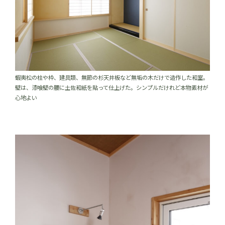
蝦夷松の柱や枠、建具類、無節の杉天井板など無垢の木だけで造作した和室。
壁は、漆喰壁の腰に土佐和紙を貼って仕上げた。シンプルだけれど本物素材が
心地よい