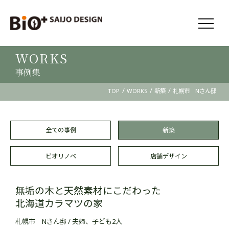
WORKS
事例集
/
/
/
TOP
WORKS
新築
札幌市 Nさん邸
全ての事例
新築
ビオリノベ
店舗デザイン
無垢の木と天然素材にこだわった
北海道カラマツの家
札幌市 Nさん邸 / 夫婦、子ども2人