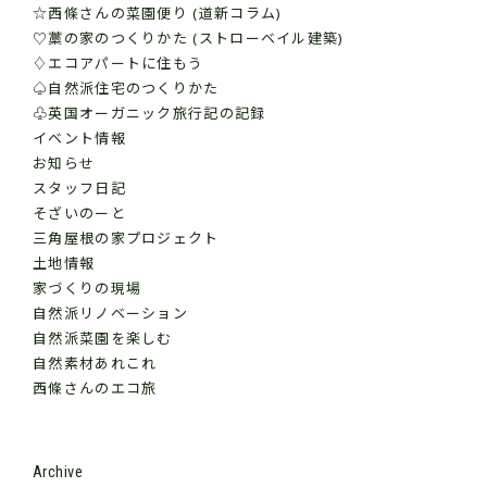
☆西條さんの菜園便り (道新コラム)
♡藁の家のつくりかた (ストローベイル建築)
♢エコアパートに住もう
♤自然派住宅のつくりかた
♧英国オーガニック旅行記の記録
イベント情報
お知らせ
スタッフ日記
そざいのーと
三角屋根の家プロジェクト
土地情報
家づくりの現場
自然派リノベーション
自然派菜園を楽しむ
自然素材あれこれ
西條さんのエコ旅
Archive