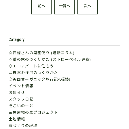
前へ
一覧へ
次へ
Category
☆西條さんの菜園便り (道新コラム)
♡藁の家のつくりかた (ストローベイル建築)
♢エコアパートに住もう
♤自然派住宅のつくりかた
♧英国オーガニック旅行記の記録
イベント情報
お知らせ
スタッフ日記
そざいのーと
三角屋根の家プロジェクト
土地情報
家づくりの現場