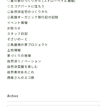
♡藁の家のつくりかた (ストローベイル建築)
♢エコアパートに住もう
♤自然派住宅のつくりかた
♧英国オーガニック旅行記の記録
イベント情報
お知らせ
スタッフ日記
そざいのーと
三角屋根の家プロジェクト
土地情報
家づくりの現場
自然派リノベーション
自然派菜園を楽しむ
自然素材あれこれ
西條さんのエコ旅
Archive