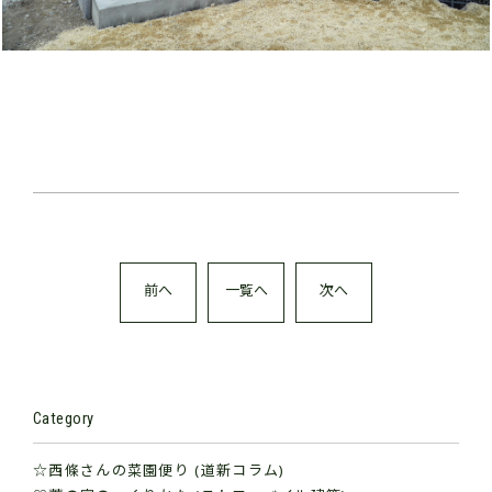
前へ
一覧へ
次へ
Category
☆西條さんの菜園便り (道新コラム)