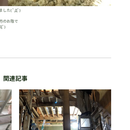
た( ﾟДﾟ)
！
方のお陰で
ﾟ)
関連記事