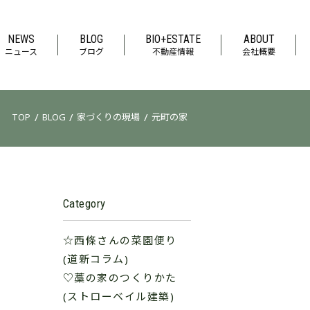
NEWS
BLOG
BIO+ESTATE
ABOUT
ニュース
ブログ
不動産情報
会社概要
/
/
/
TOP
BLOG
家づくりの現場
元町の家
Category
☆西條さんの菜園便り
(道新コラム)
♡藁の家のつくりかた
(ストローベイル建築)