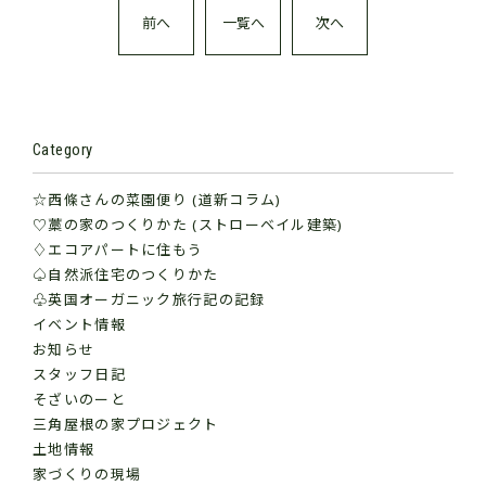
前へ
一覧へ
次へ
Category
☆西條さんの菜園便り (道新コラム)
♡藁の家のつくりかた (ストローベイル建築)
♢エコアパートに住もう
♤自然派住宅のつくりかた
♧英国オーガニック旅行記の記録
イベント情報
お知らせ
スタッフ日記
そざいのーと
三角屋根の家プロジェクト
土地情報
家づくりの現場