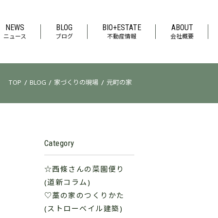
NEWS
BLOG
BIO+ESTATE
ABOUT
ニュース
ブログ
不動産情報
会社概要
/
/
/
TOP
BLOG
家づくりの現場
元町の家
Category
☆西條さんの菜園便り
(道新コラム)
♡藁の家のつくりかた
(ストローベイル建築)