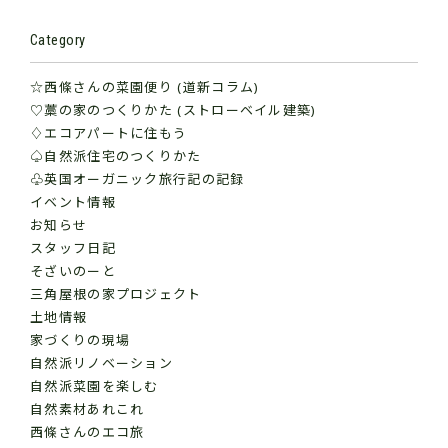
Category
☆西條さんの菜園便り (道新コラム)
♡藁の家のつくりかた (ストローベイル建築)
♢エコアパートに住もう
♤自然派住宅のつくりかた
♧英国オーガニック旅行記の記録
イベント情報
お知らせ
スタッフ日記
そざいのーと
三角屋根の家プロジェクト
土地情報
家づくりの現場
自然派リノベーション
自然派菜園を楽しむ
自然素材あれこれ
西條さんのエコ旅