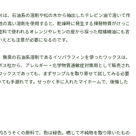
スは、石油系の溶剤や松の木から抽出したテレピン油で溶いて作
性の高い溶剤を使用すると、乾燥時に発生する揮発物質がけっこ
塗料で使われるオレンジやレモンの皮から採った柑橘精油にも言
いえども注意が必要になるのです。
。無臭の石油系溶剤であるイソパラフィンを使ったワックスは、
ボス社から、アレルギー・化学物質過敏症対策用として販売され
ワックスであっても、まずサンプルを取り寄せて試してみる必要
いても手遅れです。せっかく手に入れたマイホームで、後悔した
的ろうそくの原料で、色は緑色。晒して不純物を取り除いたもの