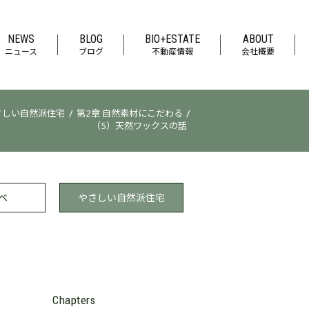
NEWS
BLOG
BIO+ESTATE
ABOUT
ニュース
ブログ
不動産情報
会社概要
/
/
さしい自然派住宅
第2章 自然素材にこだわる
（5）天然ワックスの話
ベ
やさしい
自然派住宅
Chapters