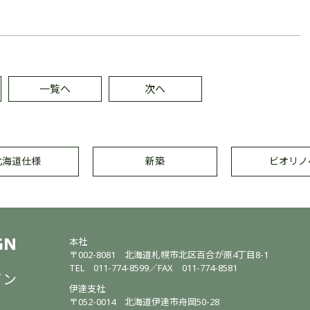
一覧へ
次へ
北海道仕様
新築
ビオリノ
本社
〒002-8081
北海道札幌市北区百合が原4丁目8-1
TEL
011-774-8599
／
FAX 011-774-8581
イン
伊達支社
〒052-0014
北海道伊達市舟岡50-28