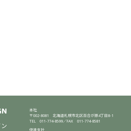
本社
〒002-8081
北海道札幌市北区百合が原4丁目8-1
TEL
011-774-8599
／
FAX 011-774-8581
イン
伊達支社