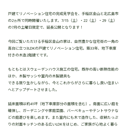
戸建てリノベーション住宅の完成見学会を、手稲区金山と北広島市
の2ヵ所で同時開催いたします。7/15（土）・22（土）・29（土）
の7月の土曜日限定で、延長公開となります！
今回ご覧いただける手稲区金山の家は、自然豊かな住宅街の一角の
高台に立つ3LDKの戸建てリノベーション住宅。築33年、地下車庫
付きの木造2階建てです。
もともとはスウェーデンハウス施工の住宅。既存の高い断熱性能の
ほか、木製サッシや室内の木製建具も
できる限り生かしながら、今とこれからがさらに暮らし良い住まい
へとアップデートさせました。
延床面積は約41坪（地下車庫部分の面積を含む）。南面に広い庭を
確保し、ガーデニングや家庭菜園、バーベキューやテントサウナな
どの庭遊びを楽しめます。また室内にも木で造作した、収納たっぷ
りの対面キッチンのある広いLDKをはじめ、ご家族が心地よく暮ら