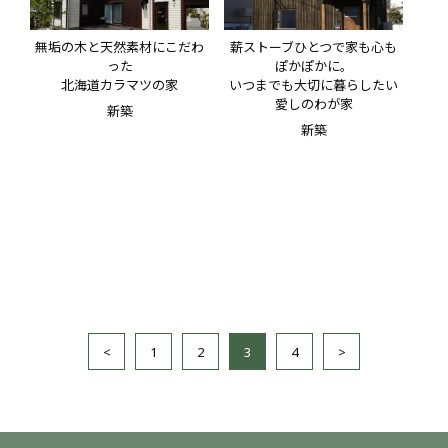
無垢の木と天然素材にこだわ
薪ストーブひとつで家も心も
った
ぽかぽかに。
北海道カラマツの家
いつまでも大切に暮らしたい
愛しのわが家
新築
新築
<
1
2
3
4
>