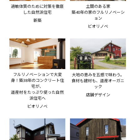
過敏体質のために対策を徹底
土間のある家
した自然派住宅
築40年の家のフルリノベーシ
ョン
新築
ビオリノベ
フルリノベーションで大変
大地の恵みを五感で味わう。
身！築38年のコンクリート住
食材も建材も、道産オーガニ
宅が、
ック
道産材をたっぷり使った自然
店舗デザイン
派住宅へ
ビオリノベ