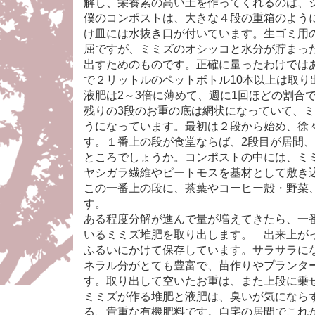
解し、栄養素の高い土を作ってくれるのは、
僕のコンポストは、大きな４段の重箱のよう
け皿には水抜き口が付いています。生ゴミ用
屈ですが、ミミズのオシッコと水分が貯まっ
出すためのものです。正確に量ったわけでは
で２リットルのペットボトル10本以上は取り
液肥は2～3倍に薄めて、週に1回ほどの割合
残りの3段のお重の底は網状になっていて、
うになっています。最初は２段から始め、徐
す。１番上の段が食堂ならば、2段目が居間、
ところでしょうか。コンポストの中には、ミ
ヤシガラ繊維やピートモスを基材として敷き
この一番上の段に、茶葉やコーヒー殻・野菜
す。
ある程度分解が進んで量が増えてきたら、一
いるミミズ堆肥を取り出します。 出来上が
ふるいにかけて保存しています。サラサラに
ネラル分がとても豊富で、苗作りやプランタ
す。取り出して空いたお重は、また上段に乗
ミミズが作る堆肥と液肥は、臭いが気になら
る、貴重な有機肥料です。自宅の居間でこれ