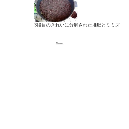
3段目のきれいに分解された堆肥とミミズ
Tweet