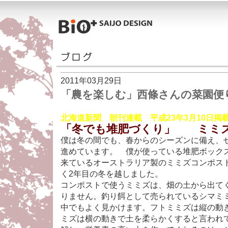
2011年03月29日
「農を楽しむ」西條さんの菜園便
北海道新聞 朝刊連載 平成23年3月10日掲
「冬でも堆肥づくり」 ミミ
僕は冬の間でも、春からのシーズンに備え、
進めています。 僕が使っている堆肥ボック
来ているオーストラリア製のミミズコンポス
く2年目の冬を越しました。
コンポストで使うミミズは、畑の土から出て
りません。釣り餌として売られているシマミ
中でもよく見かけます。フトミミズは縦の動
ミズは横の動きで土を柔らかくすると言われ