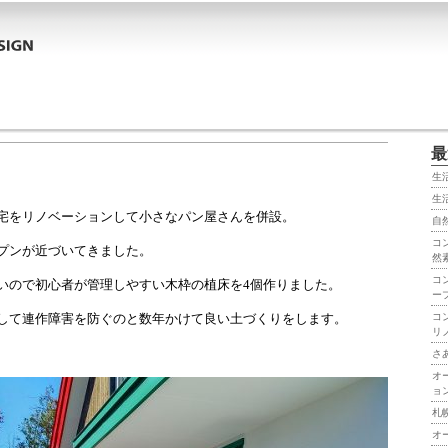
最
生
生
宅をリノベーションして小さなパン屋さんを併設。
自
コ
プンが近づいてきました。
然
コ
いので初心者が管理しやすい木枠の植床を
4
個作りました。
ー
して連作障害を防ぐのと数年かけて良い土づくりをします。
コ
リ
さ
オ
ョ
札
オ