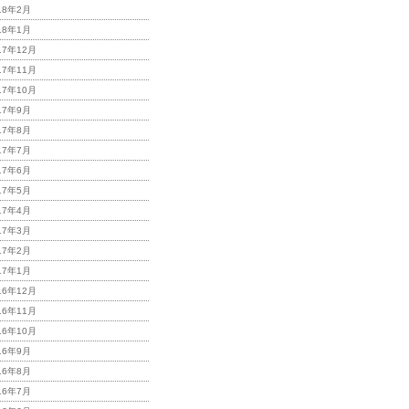
18年2月
18年1月
17年12月
17年11月
17年10月
17年9月
17年8月
17年7月
17年6月
17年5月
17年4月
17年3月
17年2月
17年1月
16年12月
16年11月
16年10月
16年9月
16年8月
16年7月