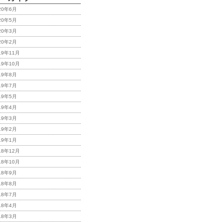
20年6月
20年5月
20年3月
20年2月
19年11月
19年10月
19年8月
19年7月
19年5月
19年4月
19年3月
19年2月
19年1月
18年12月
18年10月
18年9月
18年8月
18年7月
18年4月
18年3月