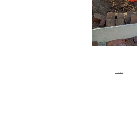
Tweet