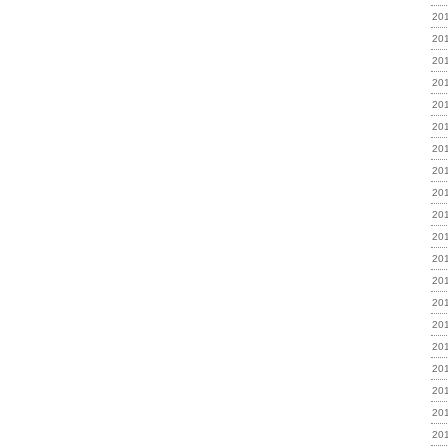
20
20
20
20
20
20
20
20
20
20
20
20
20
20
20
20
20
20
20
20