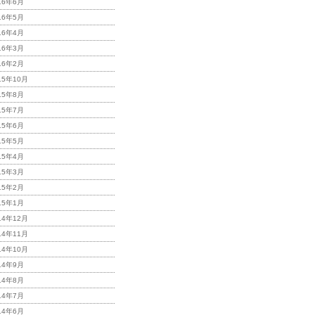
16年6月
16年5月
16年4月
16年3月
16年2月
15年10月
15年8月
15年7月
15年6月
15年5月
15年4月
15年3月
15年2月
15年1月
14年12月
14年11月
14年10月
14年9月
14年8月
14年7月
14年6月