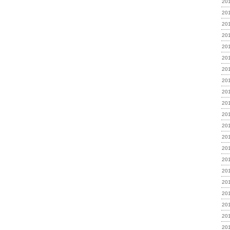
20
20
20
20
20
20
20
20
20
20
20
20
20
20
20
20
20
20
20
20
20