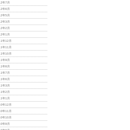
12年7月
12年6月
12年5月
12年3月
12年2月
12年1月
11年12月
11年11月
11年10月
11年9月
11年8月
11年7月
11年6月
11年3月
11年2月
11年1月
10年12月
10年11月
10年10月
10年9月