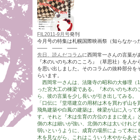
FIL2011-9月号
発刊
今月号の特集は札幌国際映画祭（知らなかっ
—— —— ——
先日、読んだコラム
に西岡常一さんの言葉が
『木のいのち木のこころ』（草思社）を人か
を思い出しました。そのコラムの抜粋部分を
らいます。
西岡常一さんは、法隆寺の昭和の大修理（13
った宮大工の棟梁である。『木のいのち木の
ら、彼の言葉を少し長いが引き出してみる。
「口伝に『堂塔建立の用材は木を買わず山を
飛鳥建築や白鳳の建築は、棟梁が山に入って
す。それと『木は生育の方位のままに使え』
側の木は細いが強い、北側の木は太いけれど
弱いというように、成育の場所によって木に
木を見ながら、これはこういう木やからあそ