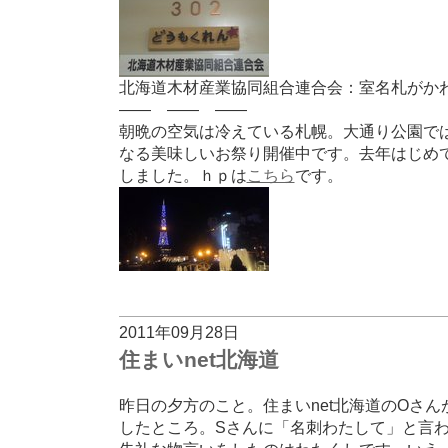
北海道木材産業協同組合連合会：室名札がか
—— —— ——
朝晩の空気は冷えている札幌。大通り公園で
なる美味しいお祭り開催中です。去年はじめ
しました。ｈｐは
こちら
です。
2011年09月28日
住まいnet北海道
昨日の夕方のこと。住まいnet北海道のOさ
したところ。Sさんに「名刺わたして」と言