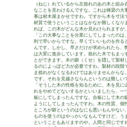
（ねじ）れているから左捻れのあの木と組み
なことを見わけるんですな。これは棟梁の大
事は材木屋まかせですわ。ですから木を寸法
材質で使うということはなかなか難しくなり
れば、この木がどんな木か見わけられますが
「この大事なことを分業にしてしまったのは
利で早いからですな。早くていいものを作る
んです。しかし、早さだけが求められたら、
は大変に進歩しています。捻れた木でもまっ
とができます。木の癖（くせ）を隠して製材
るのによっぽど力が必要ですわ。製材の段階
ま捻れがなくなるわけではありませんからな
です。それを見越さならんというのは難しい
「そうした木の性格を知るために、木を見に
れをやめてどないするかといいましたら、一
板にしてしまったんですな。合板にして木の
ようにしてしまったんですわ。木の性質、個
ところが癖というのはなにも悪いもんやない
ものを使うのはやっかいなもんですけど、う
ということもありますのや。人間と同じです