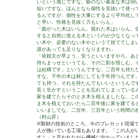
いという感じですな。癖のない素直な木は弱
短いですな。ほんとなら個性を見抜いて使っ
るんですが、個性を大事にするより平均化し
と早い。性格を見抜く力もいらん」
「曲がった木はいらん。捻れた木はいらん。
すると自然に使える木というのが少なくなっ
い木や、必要のない木やというて捨ててしま
源があっても足りなくなりますわ」
「依頼主が早よう、安うといいますやろ。あ
持ちまっせというても、その二割を惜しむ。
は結構です」というんですな。二百年も持た
すな。千年の木は材にしても千年持つんです
ても持つ。それを持たんでもいいというんで
長く生かすということを忘れてしまっている
家を建てたらそのとき木を植えましたな。こ
ま木を植えておいたら二百年後に家を建てる
いいましてな。二百年、三百年という時間の
（村山昇）
※製材の技術のところ。今のプレカット現場
人が挽いている工場もあります。「この人が
す！」と言われながら機械に向かっていまし