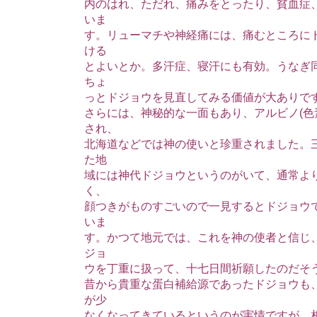
内のはれ、ただれ、痛みをとったり、貧血症
いま
す。リューマチや神経痛には、痛むところに
ける
とよいとか。多汗症、寝汗にも有効。うなぎ
ちょ
っとドジョウを見直してみる価値が大ありで
さらには、神秘的な一面もあり、アルビノ(色
され、
北海道などでは神の使いと珍重されました。
た地
域には神代ドジョウというのがいて、通常よ
く、
顔つきがものすごいので一見するとドジョウ
いま
す。かつて地元では、これを神の使者と信じ
ジョ
ウを丁重に扱って、十七日間祈願したのだそ
昔から貴重な蛋白補給源であったドジョウも
が少
なくなってきているというのが実情ですが、