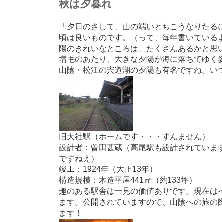
秋は夕暮れ
「夕日のさして、山の端いとちこうなりたる
頃は良いものです。（って、毎年書いている
陽のきれいなところは、たくさんあるかと思
増毛のあたり、大きな夕陽が海に落ちてゆく
山陰・松江の宍道湖の夕陽も有名ですね。い
旧大社駅（ホームです・・・すんません）
設計者：曽田甚蔵（高尾駅も設計されていま
ですねえ）
竣工：1924年（大正13年）
構造規模：木造平屋441㎡（約133坪）
趣のある駅舎は一見の価値ありです。現在は
ます。公開されていますので、山陰への旅の
ます！