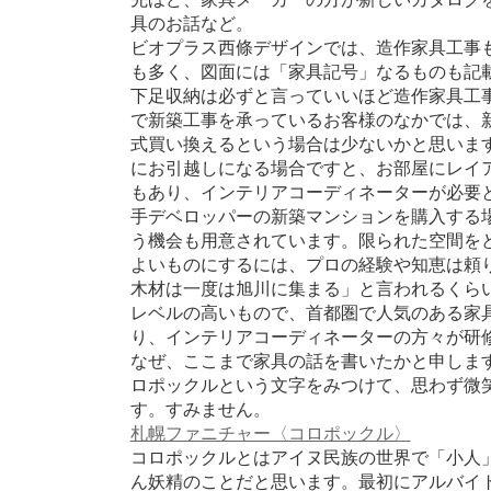
具のお話など。
ビオプラス西條デザインでは、造作家具工事
も多く、図面には「家具記号」なるものも記
下足収納は必ずと言っていいほど造作家具工
で新築工事を承っているお客様のなかでは、
式買い換えるという場合は少ないかと思いま
にお引越しになる場合ですと、お部屋にレイ
もあり、インテリアコーディネーターが必要
手デベロッパーの新築マンションを購入する
う機会も用意されています。限られた空間を
よいものにするには、プロの経験や知恵は頼
木材は一度は旭川に集まる」と言われるくら
レベルの高いもので、首都圏で人気のある家
り、インテリアコーディネーターの方々が研
なぜ、ここまで家具の話を書いたかと申しま
ロポックルという文字をみつけて、思わず微
す。すみません。
札幌ファニチャー〈コロポックル〉
コロポックルとはアイヌ民族の世界で「小人
ん妖精のことだと思います。最初にアルバイ