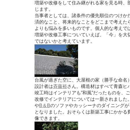
増築や改修をして住み継がれる家を見る時、
じます。
当事者としては、諸条件の優先順位のつけか
済的なこと、将来的なことをどこまで考えた
よりも悩みを多いものです。個人的な考えで
増築や改修工事についていえば、「今」を大
ではないかと考えています。
台風が過ぎた空に、大屋根の家（勝手な命名
設計者は
斉藤裕
さん。構造材はすべて青森ヒ
竣工時はインテリアも”和風”だったものを、
改修でインテリアについては一新されました
や
B＆B
のソファやカッシーナのダイニングが
となりました。おそらくは新築工事にかかる
像できます。