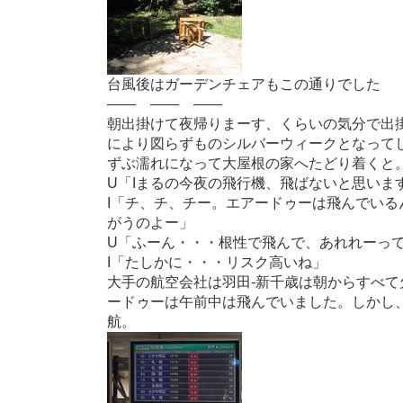
台風後はガーデンチェアもこの通りでした
—— —— ——
朝出掛けて夜帰りまーす、くらいの気分で出掛
により図らずものシルバーウィークとなって
ずぶ濡れになって大屋根の家へたどり着くと
U「Iまるの今夜の飛行機、飛ばないと思いま
I「チ、チ、チー。エアードゥーは飛んでいる
がうのよー」
U「ふーん・・・根性で飛んで、あれれーっ
I「たしかに・・・リスク高いね」
大手の航空会社は羽田-新千歳は朝からすべて
ードゥーは午前中は飛んでいました。しかし
航。