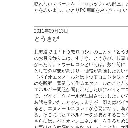
取れないスペースを「コロポックルの部屋」
とを思い出し、ひとりPC画面をみて笑ってい
2011年09月13日
とうきび
北海道では「
トウモロコシ
」のことを「
とう
のお月見飾りには、すすき、とうきび、枝豆
かったり。トウモロコシといえば。数年前に
としての需要が高まり、価格が高騰したとい
（バイオエタノールとはトウモロコシやジャ
のを醗酵、蒸留して作るエタノールのことだ
エネルギー問題が問われだした頃にバイオマ
て、バイオエタノールが注目されました。い
お話を聞いたことがありますが、例えばバイ
ると、エタノールスタンドが必要になり、新
る、そこにまたエネルギーを必要とすること
さらには。バイオマスエネルギーを作るため
と実はそう効率的でもないということも。太