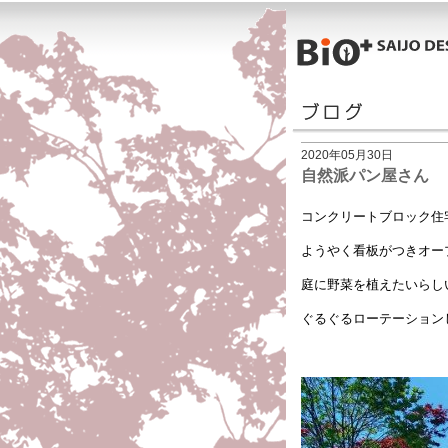
2020年05月30日
自然派パン屋さん
コンクリートブロック住
ようやく看板がつきオー
庭に野菜を植えたいらし
ぐるぐるローテーション