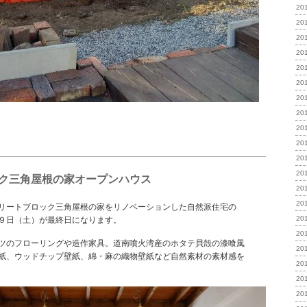
20
20
20
20
20
20
20
20
20
20
20
20
ク三角屋根の家オープンハウス
20
20
クリートブロック三角屋根の家をリノベーションした自然派住宅の
20
９日（土）が最終日になります。
20
マツのフローリングや造作家具。道南噴火湾産のホタテ貝殻の漆喰風
20
和紙、ウッドチップ壁紙、綿・麻の織物壁紙など自然素材の素材感を
20
20
20