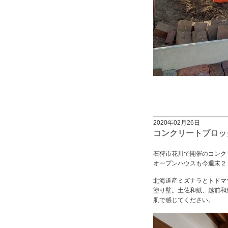
2020年02月26日
コンクリートブロッ
石狩市花川で開催のコン
オープンハウスも今週末２
北海道産ミズナラとトド
塗り壁。土佐和紙、越前
肌で感じてください。