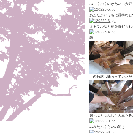
ぷっくぷくのかわいい大豆
あたたかいうちに麺棒など
ミネラル塩と麹を混ぜ合わ
麹
手の触感も味わっていただ
麹と塩とつぶした大豆をみ
みみたぶくらいの硬さ