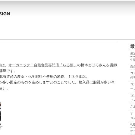
最
生
生
月は、
オーガニック・自然食品専門店「らる畑」
の橋本まほろさんを講師
自
講座です。
コ
北海道産の農薬・化学肥料不使用の米麹、ミネラル塩。
然
が多い国産のものを進めしますとのことでした。輸入品は脂質が多いそ
コ
ぁ）。
ー
コ
リ
さ
オ
ョ
札
す
オ