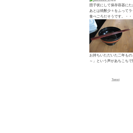
団子状にして保存容器にた
あとは焼酎少々をふってラ
食べごろだそうです。・・
お持ちいただいた二年もの
～」という声があちこちで
Tweet