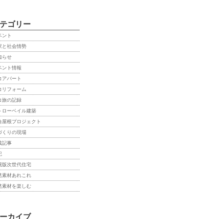
テゴリー
ベント
家と社会情勢
知らせ
ベント情報
コアパート
コリフォーム
コ旅の記録
トローベイル建築
角屋根プロジェクト
づくりの現場
載記事
記
幌版次世代住宅
然素材あれこれ
然素材を楽しむ
ーカイブ