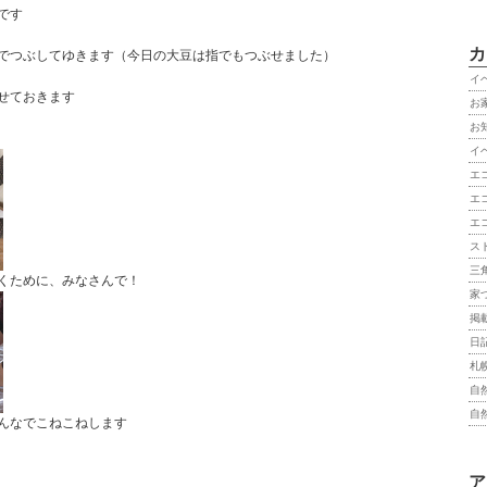
です
カ
でつぶしてゆきます（今日の大豆は指でもつぶせました）
イ
せておきます
お
お
イ
エ
エ
エ
ス
三
くために、みなさんで！
家
掲
日
札
自
自
んなでこねこねします
ア