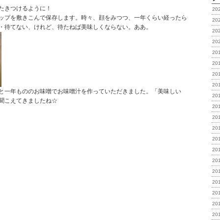
たきつけるように！
20
ップを敷きこんで保存します。時々、顔をみつつ、一年くらい経ったら
20
・待てない、けれど、待たねば美味しくならない。ああ。
20
20
20
20
20
20
と一年もののお味噌でお味噌汁を作っていただきました。「美味しい
20
聞こえてきましたね☆
20
20
20
20
20
20
20
20
20
20
20