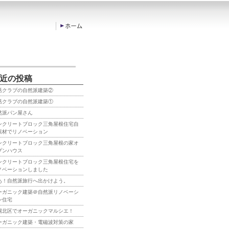
近の投稿
活クラブの自然派建築②
活クラブの自然派建築①
然派パン屋さん
ンクリートブロック三角屋根住宅自
素材でリノベーション
ンクリートブロック三角屋根の家オ
プンハウス
ンクリートブロック三角屋根住宅を
ノベーションしました
あ！自然派旅行へ出かけよう。
ーガニック建築＠自然派リノベーシ
ン住宅
幌北区でオーガニックマルシエ！
ーガニック建築・電磁波対策の家